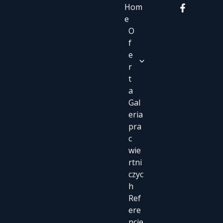
Hom
e
O
f
e
r
t
a
Gal
eria
pra
c
wie
rtni
czyc
h
Ref
ere
ncje