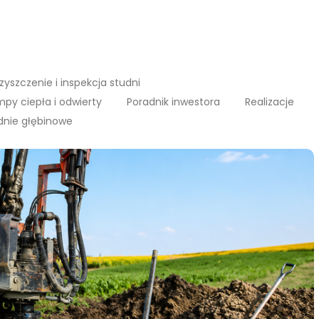
zyszczenie i inspekcja studni
py ciepła i odwierty
Poradnik inwestora
Realizacje
dnie głębinowe