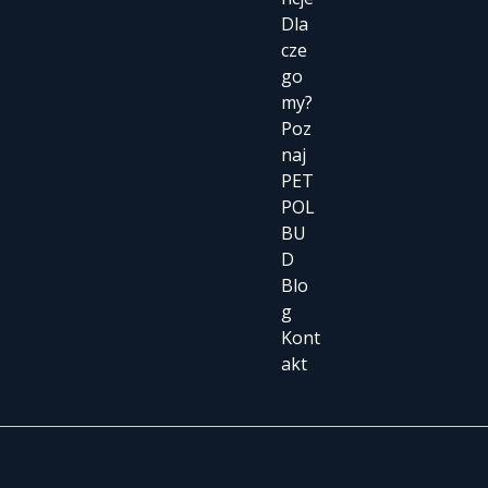
Dla
cze
go
my?
Poz
naj
PET
POL
BU
D
Blo
g
Kont
akt