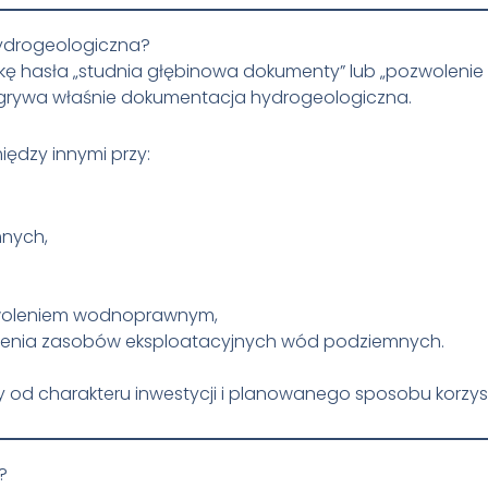
ydrogeologiczna?
kę hasła „studnia głębinowa dokumenty” lub „pozwolenie n
odgrywa właśnie dokumentacja hydrogeologiczna.
dzy innymi przy:
mnych,
woleniem wodnoprawnym,
lenia zasobów eksploatacyjnych wód podziemnych.
d charakteru inwestycji i planowanego sposobu korzys
?