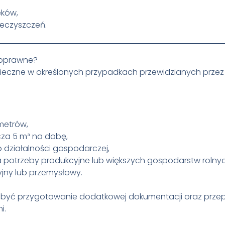
eków,
ieczyszczeń.
noprawne?
ieczne w określonych przypadkach przewidzianych prze
metrów,
za 5 m³ na dobę,
działalności gospodarczej,
potrzeby produkcyjne lub większych gospodarstw rolnyc
jny lub przemysłowy.
 być przygotowanie dodatkowej dokumentacji oraz prze
i.