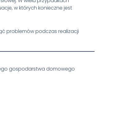
słowej. W wielu przypadkach
cje, w których konieczne jest
ąć problemów podczas realizacji
snego gospodarstwa domowego