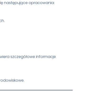
ię następujące opracowania:
ch.
iera szczegółowe informacje
środowiskowe.