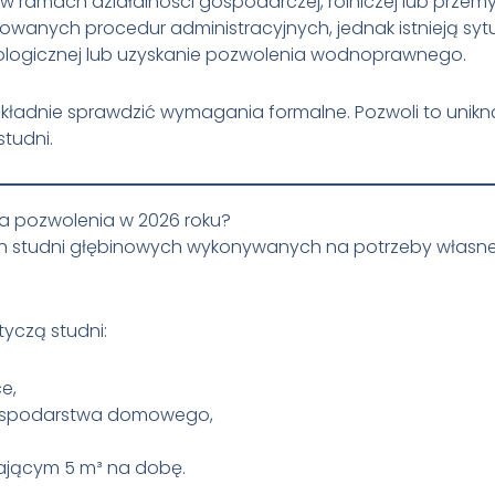
amach działalności gospodarczej, rolniczej lub przemy
wanych procedur administracyjnych, jednak istnieją sytua
logicznej lub uzyskanie pozwolenia wodnoprawnego.
kładnie sprawdzić wymagania formalne. Pozwoli to unikn
studni.
 pozwolenia w 2026 roku?
ch studni głębinowych wykonywanych na potrzeby wła
yczą studni:
e,
ospodarstwa domowego,
ającym 5 m³ na dobę.