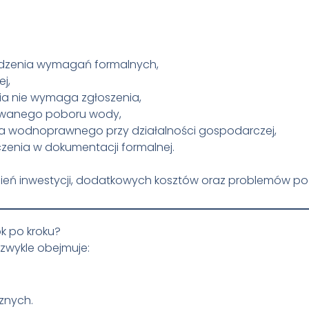
wdzenia wymagań formalnych,
j,
nia nie wymaga zgłoszenia,
owanego poboru wody,
a wodnoprawnego przy działalności gospodarczej,
enia w dokumentacji formalnej.
eń inwestycji, dodatkowych kosztów oraz problemów podc
ok po kroku?
zwykle obejmuje:
znych.