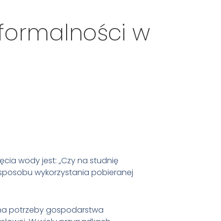
 formalności w
ia wody jest: „Czy na studnię
 sposobu wykorzystania pobieranej
d na potrzeby gospodarstwa