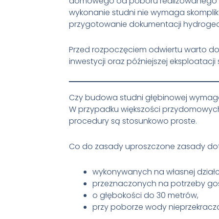
domowego od poboru realizowanego w r
wykonanie studni nie wymaga skompliko
przygotowanie dokumentacji hydrogeo
Przed rozpoczęciem odwiertu warto do
inwestycji oraz późniejszej eksploatacji 
Czy budowa studni głębinowej wymaga
W przypadku większości przydomowy
procedury są stosunkowo proste.
Co do zasady uproszczone zasady dot
wykonywanych na własnej działc
przeznaczonych na potrzeby g
o głębokości do 30 metrów,
przy poborze wody nieprzekracz