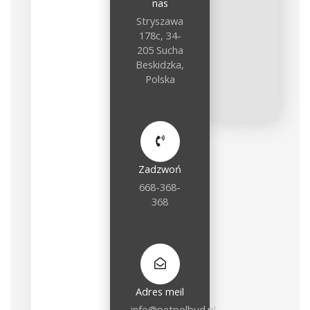
nas
Stryszawa
178c, 34-
205 Sucha
Beskidzka,
Polska
Zadzwoń
668-368-
368
Adres meil
info@petpolbud.pl