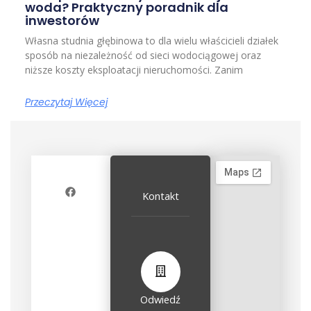
woda? Praktyczny poradnik dla
inwestorów
Własna studnia głębinowa to dla wielu właścicieli działek
sposób na niezależność od sieci wodociągowej oraz
niższe koszty eksploatacji nieruchomości. Zanim
Przeczytaj Więcej
F
a
c
Kontakt
e
b
o
o
k
Odwiedź