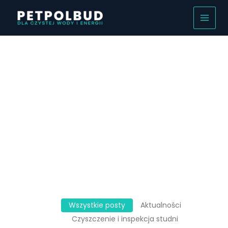
Przejdź
do
treści
Blog
Wszystkie posty
Aktualności
Czyszczenie i inspekcja studni